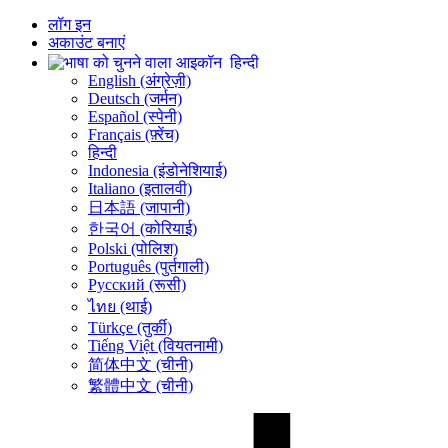
लॉग इन
अकाउंट बनाएं
हिन्दी
English (अंग्रेज़ी)
Deutsch (जर्मन)
Español (स्पेनी)
Français (फ़्रेंच)
हिन्दी
Indonesia (इंडोनेशियाई)
Italiano (इतालवी)
日本語 (जापानी)
한국어 (कोरियाई)
Polski (पोलिश)
Português (पुर्तगाली)
Русский (रूसी)
ไทย (थाई)
Türkçe (तुर्की)
Tiếng Việt (वियतनामी)
简体中文 (चीनी)
繁體中文 (चीनी)