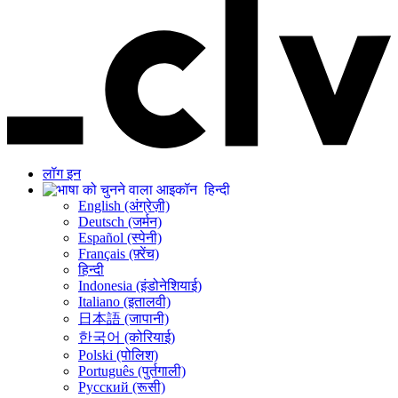
लॉग इन
हिन्दी
English (अंग्रेज़ी)
Deutsch (जर्मन)
Español (स्पेनी)
Français (फ़्रेंच)
हिन्दी
Indonesia (इंडोनेशियाई)
Italiano (इतालवी)
日本語 (जापानी)
한국어 (कोरियाई)
Polski (पोलिश)
Português (पुर्तगाली)
Русский (रूसी)